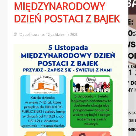
MIĘDZYNARODOWY
GZIK -a i BIESIADA PO KOŹMIŃSKU
DZIEŃ POSTACI Z BAJEK
Opublikowano: 12 październik 2021