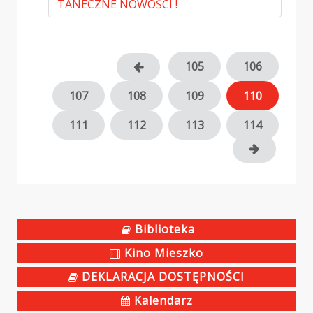
TANECZNE NOWOŚCI !
105
106
107
108
109
110
111
112
113
114
Biblioteka
Kino Mieszko
DEKLARACJA DOSTĘPNOŚCI
Kalendarz