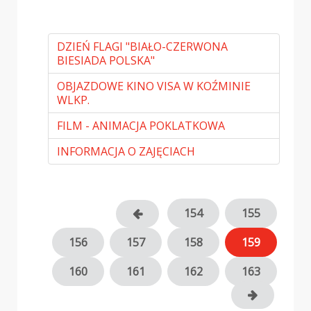
DZIEŃ FLAGI "BIAŁO-CZERWONA
BIESIADA POLSKA"
OBJAZDOWE KINO VISA W KOŹMINIE
WLKP.
FILM - ANIMACJA POKLATKOWA
INFORMACJA O ZAJĘCIACH
154
155
156
157
158
159
160
161
162
163