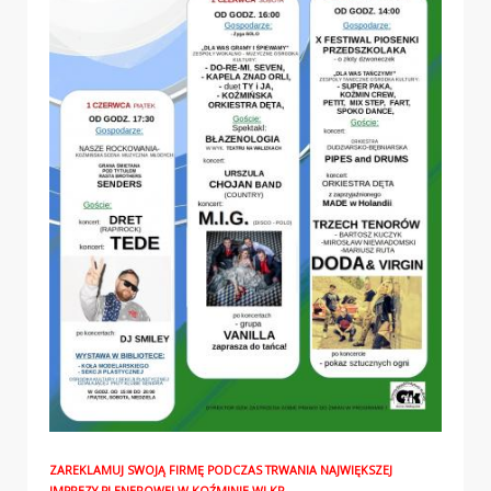
ZAREKLAMUJ SWOJĄ FIRMĘ PODCZAS TRWANIA NAJWIĘKSZEJ
IMPREZY PLENEROWEJ W KOŹMINIE WLKP.