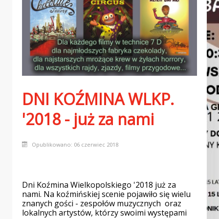
GZIK -a i BIESIADA PO KOŹMIŃSKU
DNI KOŹMINA WLKP.
'2018 - już za nami
Opublikowano: 06 czerwiec 2018
Dni Koźmina Wielkopolskiego '2018 już za
nami. Na koźmińskiej scenie pojawiło się wielu
znanych gości - zespołów muzycznych oraz
lokalnych artystów, którzy swoimi występami