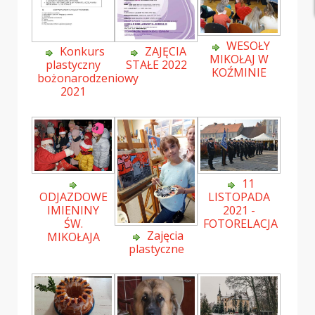
WESOŁY
Konkurs
ZAJĘCIA
MIKOŁAJ W
plastyczny
STAŁE 2022
KOŹMINIE
bożonarodzeniowy
2021
11
ODJAZDOWE
LISTOPADA
IMIENINY
2021 -
ŚW.
FOTORELACJA
Zajęcia
MIKOŁAJA
plastyczne