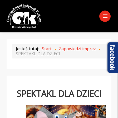
menu
Jesteś tutaj:
Start
Zapowiedzi imprez
SPEKTAKL DLA DZIECI
SPEKTAKL DLA DZIECI