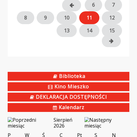
6
7
8
9
10
11
12
13
14
15
Biblioteka
Kino Mieszko
DEKLARACJA DOSTĘPNOŚCI
Kalendarz
Sierpień
2026
P
W
Ś
C
Pt
S
N