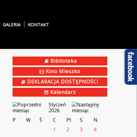
GALERIA
KONTAKT
Biblioteka
Kino Mieszko
DEKLARACJA DOSTĘPNOŚCI
Kalendarz
Styczeń
2026
P
W
Ś
C
Pt
S
N
1
2
3
4