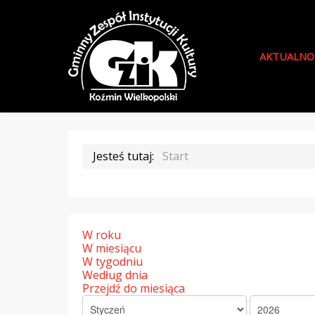
AKTUALNO
Jesteś tutaj:
Start
W roku
W miesiącu
W tygodniu
Według dnia
Przejdź do miesiąca