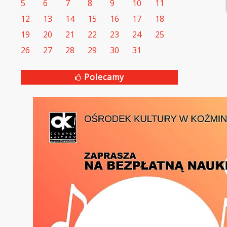
5
6
7
8
9
10
11
12
13
14
15
16
17
18
19
20
21
22
23
24
25
26
27
28
29
30
31
Polecamy