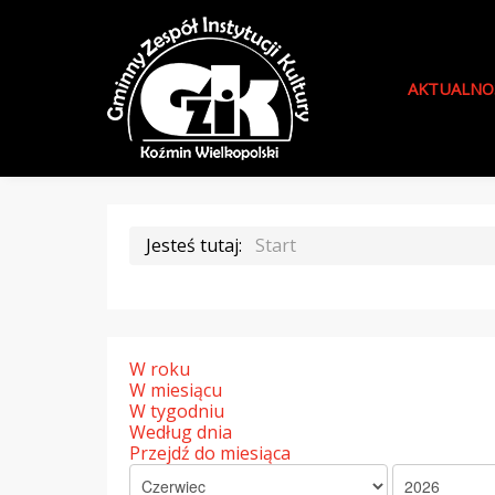
AKTUALNO
Jesteś tutaj:
Start
W roku
W miesiącu
W tygodniu
Według dnia
Przejdź do miesiąca