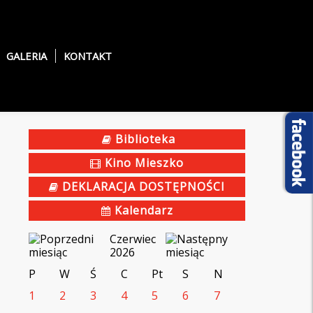
GALERIA
KONTAKT
Biblioteka
Kino Mieszko
DEKLARACJA DOSTĘPNOŚCI
Kalendarz
Czerwiec
2026
P
W
Ś
C
Pt
S
N
1
2
3
4
5
6
7