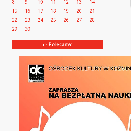
8
9
10
11
12
13
14
15
16
17
18
19
20
21
22
23
24
25
26
27
28
29
30
Polecamy